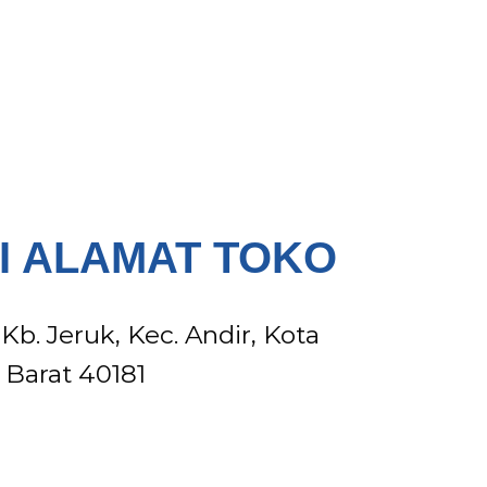
Rp
49.00
Pilih ops
I ALAMAT TOKO
, Kb. Jeruk, Kec. Andir, Kota
Barat 40181