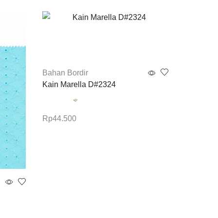
Bahan Bordir
Kain Marella D#2324
Rp
44.500
Pilih opsi
Bahan Bo
Astelia 