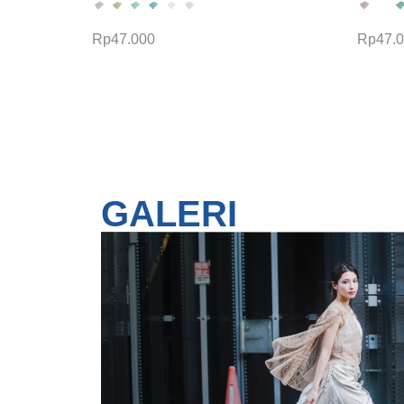
Rp
47.000
Rp
47.
Pilih opsi
Pilih o
GALERI