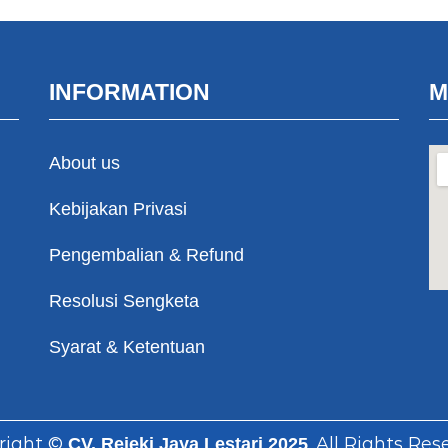
INFORMATION
M
About us
Kebijakan Privasi
Pengembalian & Refund
Resolusi Sengketa
Syarat & Ketentuan
right ©
. All Rights Res
CV. Rejeki Jaya Lestari 2025