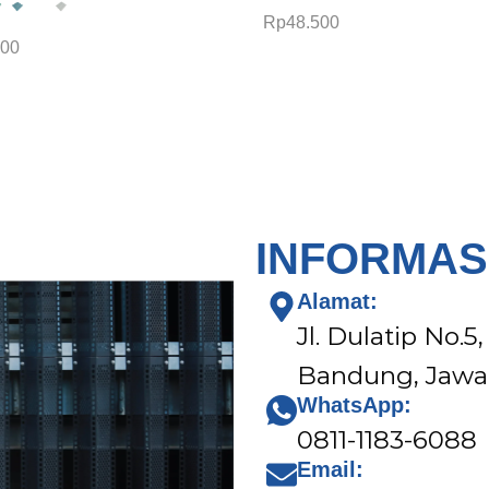
Rp
48.500
000
Pilih opsi
psi
INFORMAS
Alamat:
Jl. Dulatip No.5
Bandung, Jawa 
WhatsApp:
0811-1183-6088
Email: