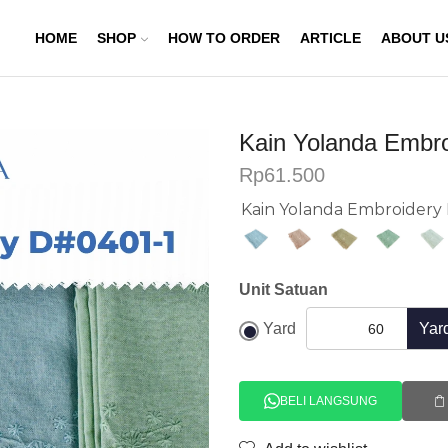
HOME
SHOP
HOW TO ORDER
ARTICLE
ABOUT U
Kain Yolanda Embr
Rp
61.500
Kain Yolanda Embroidery
Unit Satuan
Yard
Yar
BELI LANGSUNG