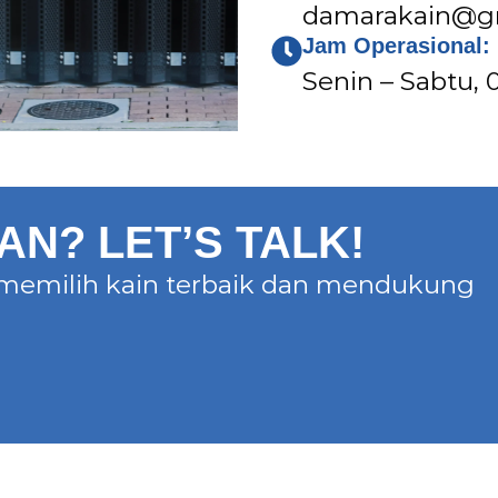
damarakain@g
Jam Operasional:
Senin – Sabtu, 0
N? LET’S TALK!
memilih kain terbaik dan mendukung