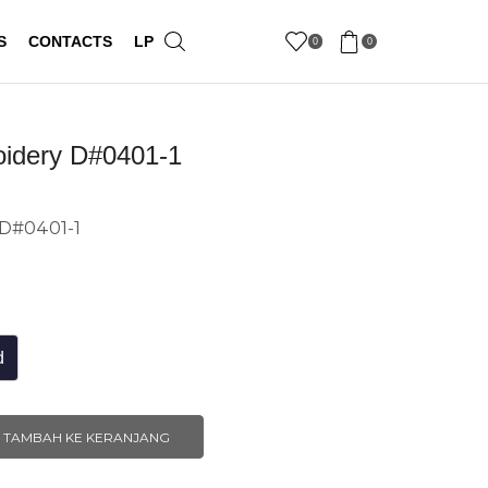
S
CONTACTS
LP
0
0
oidery D#0401-1
 D#0401-1
d
TAMBAH KE KERANJANG