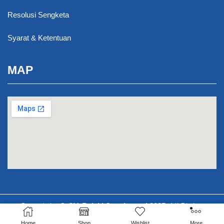
Resolusi Sengketa
Syarat & Ketentuan
MAP
Copyright ©
. All Rights
CV. Rejeki Jaya Lestari 2025
Reserved.
Home
Shop
Wishlist
More